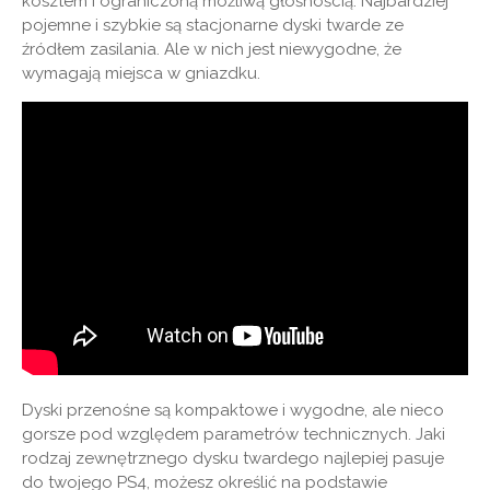
kosztem i ograniczoną możliwą głośnością. Najbardziej
pojemne i szybkie są stacjonarne dyski twarde ze
źródłem zasilania. Ale w nich jest niewygodne, że
wymagają miejsca w gniazdku.
Dyski przenośne są kompaktowe i wygodne, ale nieco
gorsze pod względem parametrów technicznych. Jaki
rodzaj zewnętrznego dysku twardego najlepiej pasuje
do twojego PS4, możesz określić na podstawie