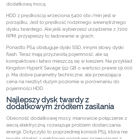
dodatkową mocą.
HDD z prędkością wrzeciona 5400 obr./min jest w
porządku. Jest to prędkość rodzimego wewnętrznego
dysku twardego. Ale jeśli wybierzesz urządzenie z 7200
RPM, przyspieszy to ładowanie w grach.
Ponadto PS4 obsługuje dyski SSD, innymi słowy dyski
flash. Teraz mają przyzwoitą pojemność, ale są
kompaktowe i łatwo mieszczą się w kieszeni. Na przykład
Kingston HyperX Savage 512 GB o wartości prawie 19 000
p. Ma dobre parametry techniczne, ale przerażająca
cena na niezbyt dużym poziomie w porównaniu do
pojemności HDD.
Najlepszy dysk twardy z
dodatkowym źródłem zasilania
Obecność dodatkowej mocy, mianowicie połączenie z
siecią elektryczną, rozwiązuje problem dostarczania
energii. Dotyczyło to poprzedniej konsoli PS3, która nie
mogła działać z niektórymi nośnikami przenośnymi z