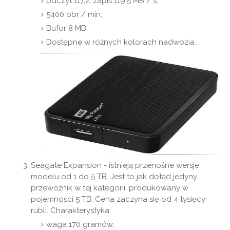
odczyt 117,2, zapis 119,5 MB / s;
5400 obr / min;
Bufor 8 MB;
Dostępne w różnych kolorach nadwozia.
Seagate Expansion - istnieją przenośne wersje
modelu od 1 do 5 TB. Jest to jak dotąd jedyny
przewoźnik w tej kategorii, produkowany w
pojemności 5 TB. Cena zaczyna się od 4 tysięcy
rubli. Charakterystyka:
waga 170 gramów;