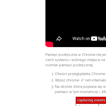
Pamięć podręczna w Chrome nie jes
cech systemu i wolnego miejsca na
rozmiar pamięci podręcznej:
Otwórz przeglądarkę Chrome.
Wpisz chrome: // net-internal
Na stronie, która pojawia się 
pamięci w tym momencie, i „