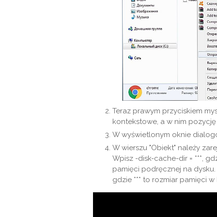
Teraz prawym przyciskiem mysz
kontekstowe, a w nim pozycję 
W wyświetlonym oknie dialogo
W wierszu "Obiekt" należy zar
Wpisz -disk-cache-dir = ***, gd
pamięci podręcznej na dysku. D
gdzie *** to rozmiar pamięci w