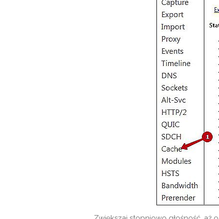
Zwiększaj stopniowo głośność, aż os