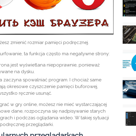
sz zmienić rozmiar pamięci podręcznej.
urfowanie, ta funkcja często ma negatywne strony:
trona jest wyświetlana niepoprawnie, ponieważ
sywane na dysku.
 zaczyna spowalniać program. I chociaż same
ają okresowe czyszczenie pamięci buforowej,
wszystko ręcznie usunąć.
b grać w gry online, możesz nie mieć wystarczającej
 nowe dane, rozpoczyna się nadpisywanie starych
rach i podczas oglądania wideo. W takiej sytuacji
 podręcznej przeglądarki.
ularnych przeglądarkach