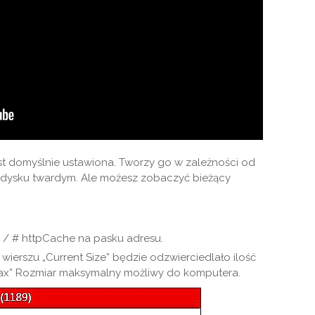
t domyślnie ustawiona. Tworzy go w zależności od
 dysku twardym. Ale możesz zobaczyć bieżący
s / # httpCache na pasku adresu.
w wierszu „Current Size” będzie odzwierciedlało ilość
Max” Rozmiar maksymalny możliwy do komputera.