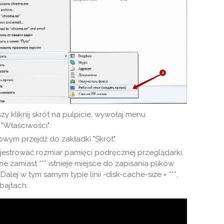
y kliknij skrót na pulpicie, wywołaj menu
"Właściwości".
wym przejdź do zakładki "Skrót".
ejestrować rozmiar pamięci podręcznej przeglądarki.
zie zamiast *** istnieje miejsce do zapisania plików
alej w tym samym typie linii -disk-cache-size = ***,
 bajtach.