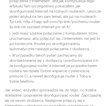
połączenia z Internetem. Jest jak kontynuacja tego
artykułu.Tam szczegółowo pokazałem, jak
skonfigurować Internet na różnych routerach. I jeszcze
jeden artykuł na ten sam temat, ale już na routerach
Tp-Link: http://help-wifi.com/tp-link/pochemu-router-
tp-link-ne-razdaet-internet-po-wi-fi/ .
Jeśli masz szybkie połączenie z komputerem, które
uruchamiasz, aby połączyć się z Internetem, nie jest to
już konieczne. Router po skonfigurowaniu
automatycznie nawiąże połączenie z dostawcą.
W przypadku takich pytań zachęcamy do
skontaktowania się z dostawcą i poinformowania ich,
że konfigurujesz router, a Internet za pośrednictwem
routera nie działa. Dobre wsparcie z pewnością
pomoże Ci, a nawet skonfiguruje router z Tobą w
trybie telefonu.
Jak widać, wszystko sprowadza się do tego, co trzeba
dokładnie i poprawnie skonfigurować router. Zaprzyjaźnij
się ze swoim dostawcą. Następnie połączy się z
Internetem i udostępni go wszystkim urządzeniom za